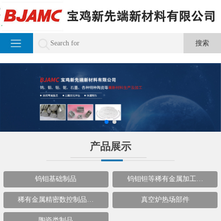
产品展示
钨钼基础制品
钨钼钽等稀有金属加工…
稀有金属精密数控制品…
真空炉热场部件
陶瓷类制品