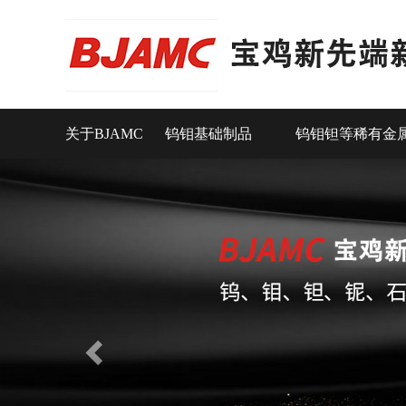
关于BJAMC
钨钼基础制品
钨钼钽等稀有金