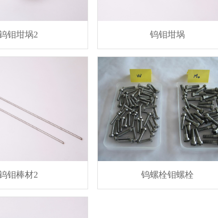
钨钼坩埚2
钨钼坩埚
钨钼棒材2
钨螺栓钼螺栓