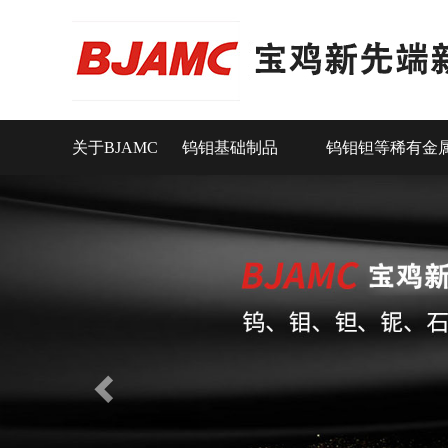
关于BJAMC
钨钼基础制品
钨钼钽等稀有金