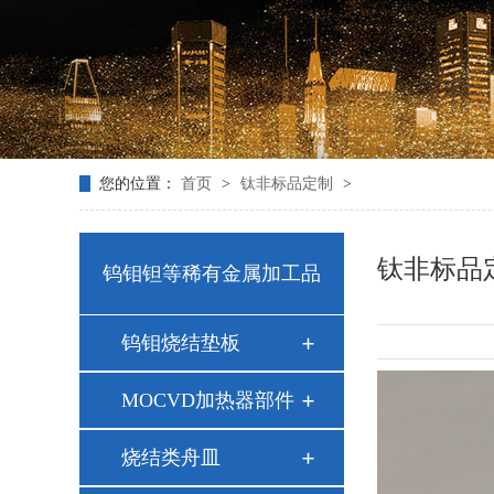
您的位置：
首页
>
钛非标品定制
>
钛非标品
钨钼钽等稀有金属加工品
钨钼烧结垫板
MOCVD加热器部件
烧结类舟皿